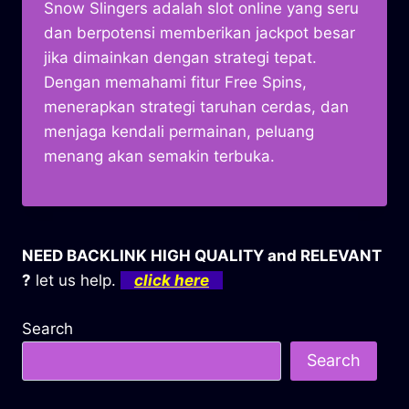
Snow Slingers adalah slot online yang seru
dan berpotensi memberikan jackpot besar
jika dimainkan dengan strategi tepat.
Dengan memahami fitur Free Spins,
menerapkan strategi taruhan cerdas, dan
menjaga kendali permainan, peluang
menang akan semakin terbuka.
NEED BACKLINK HIGH QUALITY and RELEVANT
?
let us help.
click here
Search
Search