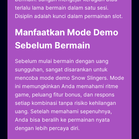
terlalu lama bermain dalam satu sesi.
Disiplin adalah kunci dalam permainan slot.
Manfaatkan Mode Demo
Sebelum Bermain
Sebelum mulai bermain dengan uang
sungguhan, sangat disarankan untuk
mencoba mode demo Snow Slingers. Mode
ini memungkinkan Anda memahami ritme
game, peluang fitur bonus, dan respons
setiap kombinasi tanpa risiko kehilangan
uang. Setelah memahami sepenuhnya,
Anda bisa beralih ke permainan nyata
dengan lebih percaya diri.