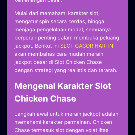
kemenangan besar.
Mulai dari memahami karakter slot,
mengatur spin secara cerdas, hingga
menjaga pengelolaan modal, semuanya
berperan penting dalam membuka peluang
jackpot. Berikut ini
SLOT GACOR HARI INI
akan membahas cara mudah meraih
jackpot besar di Slot Chicken Chase
dengan strategi yang realistis dan terarah.
Mengenal Karakter Slot
Chicken Chase
Langkah awal untuk meraih jackpot adalah
memahami karakter permainan. Chicken
Chase termasuk slot dengan volatilitas