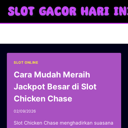
Skip
to
content
Slot Chicken Chase
SLOT ONLINE
Cara Mudah Meraih
Jackpot Besar di Slot
Chicken Chase
02/09/2026
Slot Chicken Chase menghadirkan suasana