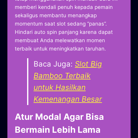
memberi kendali penuh kepada pemain
sekaligus membantu menangkap
momentum saat slot sedang “panas”.
Hindari auto spin panjang karena dapat
membuat Anda melewatkan momen
terbaik untuk meningkatkan taruhan.
Baca Juga:
Slot Big
Bamboo Terbaik
untuk Hasilkan
Kemenangan Besar
Atur Modal Agar Bisa
Bermain Lebih Lama