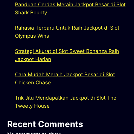
Panduan Cerdas Meraih Jackpot Besar di Slot
Shark Bounty
Rahasia Terbaru Untuk Raih Jackpot di Slot
Olympus Wins
Strategi Akurat di Slot Sweet Bonanza Raih
Jackpot Harian
Cara Mudah Meraih Jackpot Besar di Slot
Chicken Chase
Trik Jitu Mendapatkan Jackpot di Slot The
Tweety House
Recent Comments