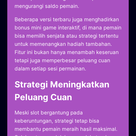
mengurangi saldo pemain.
Beberapa versi terbaru juga menghadirkan
bonus mini game interaktif, di mana pemain
bisa memilih senjata atau strategi tertentu
untuk memenangkan hadiah tambahan.
Fitur ini bukan hanya menambah keseruan
tetapi juga memperbesar peluang cuan
dalam setiap sesi permainan.
Strategi Meningkatkan
Peluang Cuan
Meski slot bergantung pada
keberuntungan, strategi tetap bisa
membantu pemain meraih hasil maksimal.