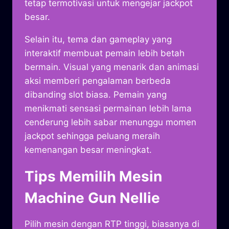
tetap termotivasi untuk mengejar jackpot
besar.
Selain itu, tema dan gameplay yang
interaktif membuat pemain lebih betah
bermain. Visual yang menarik dan animasi
aksi memberi pengalaman berbeda
dibanding slot biasa. Pemain yang
menikmati sensasi permainan lebih lama
cenderung lebih sabar menunggu momen
jackpot sehingga peluang meraih
kemenangan besar meningkat.
Tips Memilih Mesin
Machine Gun Nellie
Pilih mesin dengan RTP tinggi, biasanya di