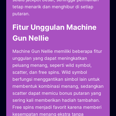
tetap menarik dan menghibur di setiap
putaran.
Fitur Unggulan Machine
Gun Nellie
Machine Gun Nellie memiliki beberapa fitur
unggulan yang dapat meningkatkan
peluang menang, seperti wild symbol,
scatter, dan free spins. Wild symbol
berfungsi menggantikan simbol lain untuk
membentuk kombinasi menang, sedangkan
scatter dapat memicu bonus putaran yang
sering kali memberikan hadiah tambahan.
Free spins menjadi favorit karena memberi
kesempatan menang ekstra tanpa