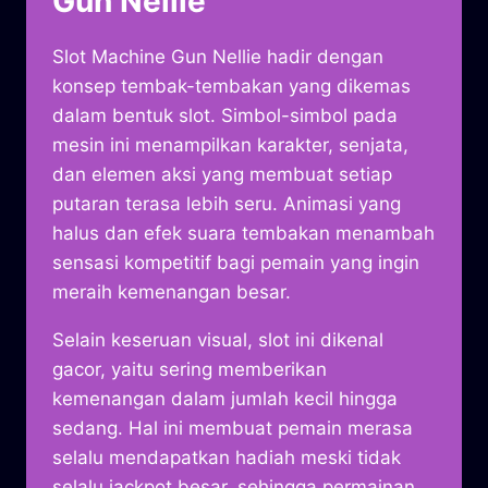
Gun Nellie
Slot Machine Gun Nellie hadir dengan
konsep tembak-tembakan yang dikemas
dalam bentuk slot. Simbol-simbol pada
mesin ini menampilkan karakter, senjata,
dan elemen aksi yang membuat setiap
putaran terasa lebih seru. Animasi yang
halus dan efek suara tembakan menambah
sensasi kompetitif bagi pemain yang ingin
meraih kemenangan besar.
Selain keseruan visual, slot ini dikenal
gacor, yaitu sering memberikan
kemenangan dalam jumlah kecil hingga
sedang. Hal ini membuat pemain merasa
selalu mendapatkan hadiah meski tidak
selalu jackpot besar, sehingga permainan