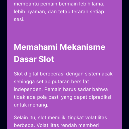
membantu pemain bermain lebih lama,
lebih nyaman, dan tetap terarah setiap
sesi.
Memahami Mekanisme
Dasar Slot
Slot digital beroperasi dengan sistem acak
sehingga setiap putaran bersifat
independen. Pemain harus sadar bahwa
tidak ada pola pasti yang dapat diprediksi
untuk menang.
Selain itu, slot memiliki tingkat volatilitas
berbeda. Volatilitas rendah memberi