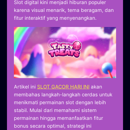
Slot digital kini menjadi hiburan populer
karena visual menarik, tema beragam, dan
fitur interaktif yang menyenangkan.
Artikel ini
SLOT GACOR HARI INI
akan
membahas langkah-langkah cerdas untuk
menikmati permainan slot dengan lebih
stabil. Mulai dari memahami sistem
permainan hingga memanfaatkan fitur
bonus secara optimal, strategi ini