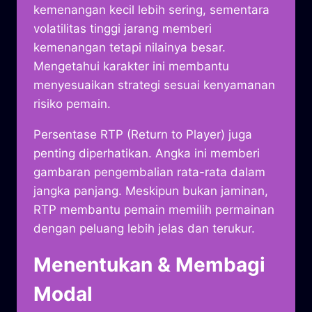
kemenangan kecil lebih sering, sementara
volatilitas tinggi jarang memberi
kemenangan tetapi nilainya besar.
Mengetahui karakter ini membantu
menyesuaikan strategi sesuai kenyamanan
risiko pemain.
Persentase RTP (Return to Player) juga
penting diperhatikan. Angka ini memberi
gambaran pengembalian rata-rata dalam
jangka panjang. Meskipun bukan jaminan,
RTP membantu pemain memilih permainan
dengan peluang lebih jelas dan terukur.
Menentukan & Membagi
Modal