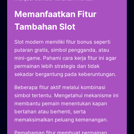
Memanfaatkan Fitur
Tambahan Slot
Slot modern memiliki fitur bonus seperti
putaran gratis, simbol pengganda, atau
mini-game. Pahami cara kerja fitur ini agar
permainan lebih strategis dan tidak
sekadar bergantung pada keberuntungan.
Beberapa fitur aktif melalui kombinasi
simbol tertentu. Mengetahui mekanisme ini
membantu pemain menentukan kapan
bertahan atau berhenti, serta
memaksimalkan peluang kemenangan.
Pemahaman fitur membuat permainan