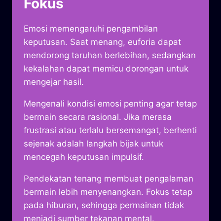
Fokus
Emosi memengaruhi pengambilan
keputusan. Saat menang, euforia dapat
mendorong taruhan berlebihan, sedangkan
kekalahan dapat memicu dorongan untuk
mengejar hasil.
Mengenali kondisi emosi penting agar tetap
bermain secara rasional. Jika merasa
frustrasi atau terlalu bersemangat, berhenti
sejenak adalah langkah bijak untuk
mencegah keputusan impulsif.
Pendekatan tenang membuat pengalaman
bermain lebih menyenangkan. Fokus tetap
pada hiburan, sehingga permainan tidak
menjadi sumber tekanan mental.