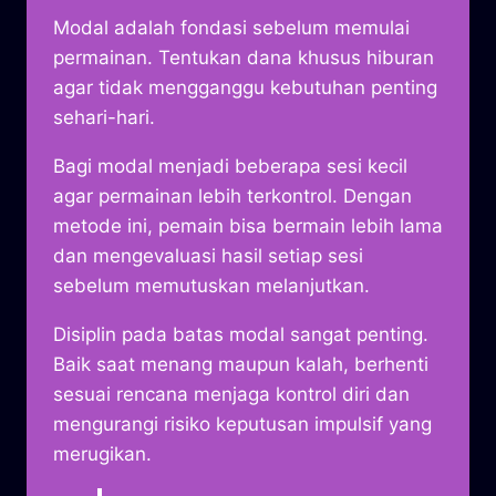
Modal adalah fondasi sebelum memulai
permainan. Tentukan dana khusus hiburan
agar tidak mengganggu kebutuhan penting
sehari-hari.
Bagi modal menjadi beberapa sesi kecil
agar permainan lebih terkontrol. Dengan
metode ini, pemain bisa bermain lebih lama
dan mengevaluasi hasil setiap sesi
sebelum memutuskan melanjutkan.
Disiplin pada batas modal sangat penting.
Baik saat menang maupun kalah, berhenti
sesuai rencana menjaga kontrol diri dan
mengurangi risiko keputusan impulsif yang
merugikan.