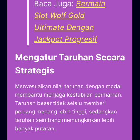
Baca Juga:
Bermain
Slot Wolf Gold
Ultimate Dengan
Jackpot Progresif
Mengatur Taruhan Secara
Strategis
Menyesuaikan nilai taruhan dengan modal
membantu menjaga kestabilan permainan.
Taruhan besar tidak selalu memberi
peluang menang lebih tinggi, sedangkan
taruhan seimbang memungkinkan lebih
banyak putaran.