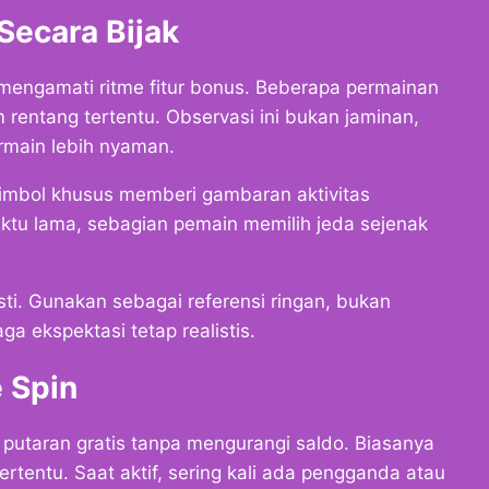
ecara Bijak
 mengamati ritme fitur bonus. Beberapa permainan
m rentang tertentu. Observasi ini bukan jaminan,
main lebih nyaman.
simbol khusus memberi gambaran aktivitas
aktu lama, sebagian pemain memilih jeda sejenak
ti. Gunakan sebagai referensi ringan, bukan
a ekspektasi tetap realistis.
 Spin
i putaran gratis tanpa mengurangi saldo. Biasanya
 tertentu. Saat aktif, sering kali ada pengganda atau