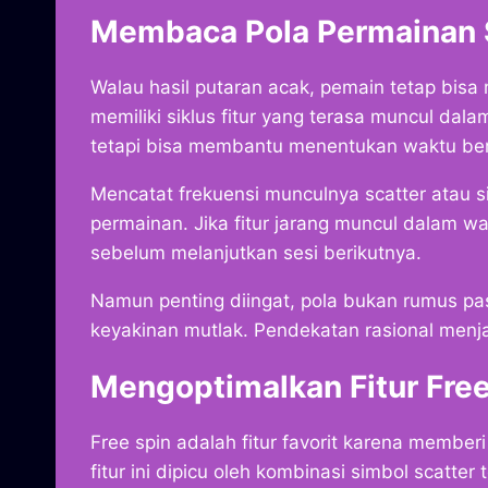
Membaca Pola Permainan S
Walau hasil putaran acak, pemain tetap bisa
memiliki siklus fitur yang terasa muncul dala
tetapi bisa membantu menentukan waktu ber
Mencatat frekuensi munculnya scatter atau 
permainan. Jika fitur jarang muncul dalam w
sebelum melanjutkan sesi berikutnya.
Namun penting diingat, pola bukan rumus pas
keyakinan mutlak. Pendekatan rasional menjag
Mengoptimalkan Fitur Free
Free spin adalah fitur favorit karena member
fitur ini dipicu oleh kombinasi simbol scatter