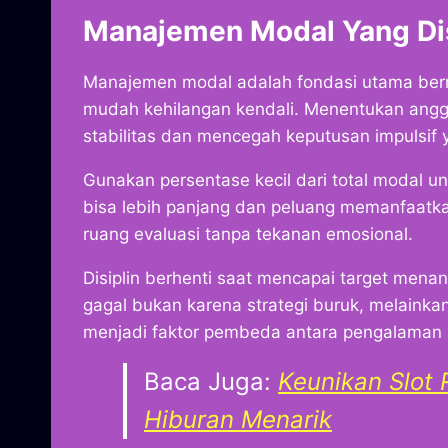
Manajemen Modal Yang Dis
Manajemen modal adalah fondasi utama berm
mudah kehilangan kendali. Menentukan ang
stabilitas dan mencegah keputusan impulsif 
Gunakan persentase kecil dari total modal un
bisa lebih panjang dan peluang memanfaatkan 
ruang evaluasi tanpa tekanan emosional.
Disiplin berhenti saat mencapai target mena
gagal bukan karena strategi buruk, melainkan 
menjadi faktor pembeda antara pengalama
Baca Juga:
Keunikan Slot 
Hiburan Menarik