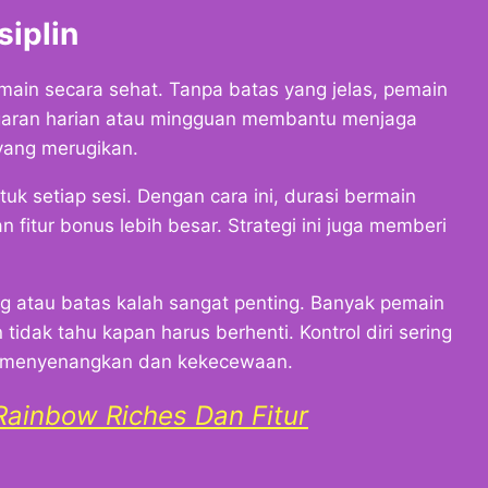
iplin
ain secara sehat. Tanpa batas yang jelas, pemain
garan harian atau mingguan membantu menjaga
yang merugikan.
tuk setiap sesi. Dengan cara ini, durasi bermain
fitur bonus lebih besar. Strategi ini juga memberi
ng atau batas kalah sangat penting. Banyak pemain
tidak tahu kapan harus berhenti. Kontrol diri sering
n menyenangkan dan kekecewaan.
Rainbow Riches Dan Fitur