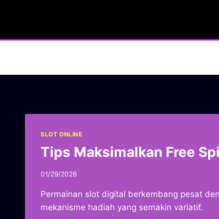
Skip
to
content
Ti
SLOT ONLINE
Tips Maksimalkan Free Spi
01/29/2026
Permainan slot digital berkembang pesat deng
mekanisme hadiah yang semakin variatif.