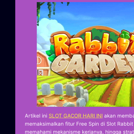
Artikel ini
SLOT GACOR HARI INI
akan membah
memaksimalkan fitur Free Spin di Slot Rabbit
memahami mekanisme kerjanya, hingga strateg