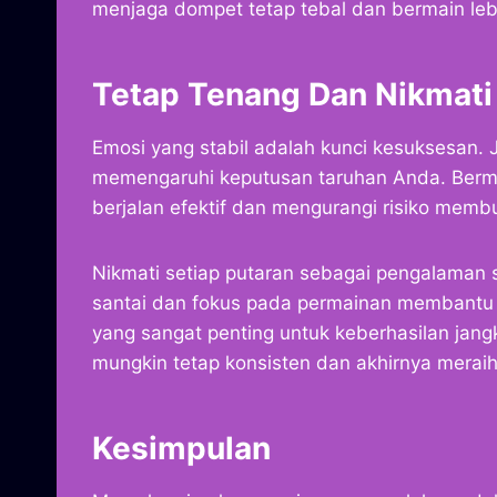
menjaga dompet tetap tebal dan bermain leb
Tetap Tenang Dan Nikmati
Emosi yang stabil adalah kunci kesuksesan. 
memengaruhi keputusan taruhan Anda. Berma
berjalan efektif dan mengurangi risiko memb
Nikmati setiap putaran sebagai pengalaman
santai dan fokus pada permainan membantu 
yang sangat penting untuk keberhasilan jang
mungkin tetap konsisten dan akhirnya merai
Kesimpulan