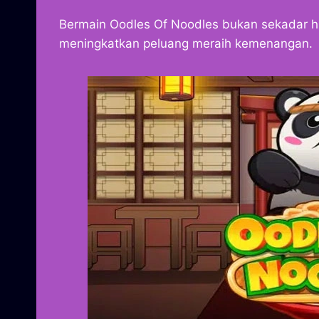
h
a
e
e
k
i
h
a
c
s
l
y
n
a
Bermain Oodles Of Noodles bukan sekadar hi
t
e
s
e
p
e
r
meningkatkan peluang meraih kemenangan.
s
b
e
g
e
e
A
o
n
r
p
o
g
a
p
k
e
m
r