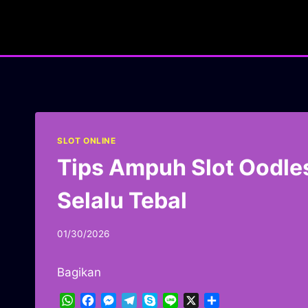
Skip
to
content
SLOT ONLINE
Tips Ampuh Slot Oodle
Selalu Tebal
01/30/2026
Bagikan
W
F
M
T
S
L
X
S