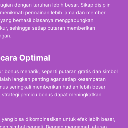
ugian dengan taruhan lebih besar. Sikap disiplin
enikmati permainan lebih lama dan memberi
 yang berhasil biasanya menggabungkan
ukur, sehingga setiap putaran memberikan
ngan.
ecara Optimal
 bonus menarik, seperti putaran gratis dan simbol
alah langkah penting agar setiap kesempatan
nus seringkali memberikan hadiah lebih besar
a strategi pemicu bonus dapat meningkatkan
e yang bisa dikombinasikan untuk efek lebih besar,
gan simbol pengali. Dengan mengamati aturan