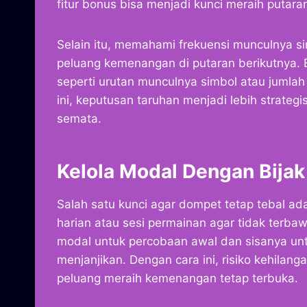
fitur bonus bisa menjadi kunci meraih putara
Selain itu, memahami frekuensi munculnya 
peluang kemenangan di putaran berikutnya.
seperti urutan munculnya simbol atau jumla
ini, keputusan taruhan menjadi lebih strat
semata.
Kelola Modal Dengan Bijak
Salah satu kunci agar dompet tetap tebal a
harian atau sesi permainan agar tidak terbaw
modal untuk percobaan awal dan sisanya untu
menjanjikan. Dengan cara ini, risiko kehilan
peluang meraih kemenangan tetap terbuka.