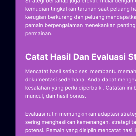
Strategi bertahap juga efektif: mulai dengan
kemudian tingkatkan taruhan saat peluang ha
kerugian berkurang dan peluang mendapatka
pemain berpengalaman menekankan pentingnya
permainan.
Catat Hasil Dan Evaluasi S
Mencatat hasil setiap sesi membantu mema
dokumentasi sederhana, Anda dapat mengeva
kesalahan yang perlu diperbaiki. Catatan ini
muncul, dan hasil bonus.
Evaluasi rutin memungkinkan adaptasi strategi 
sering menghasilkan kemenangan, strategi t
potensi. Pemain yang disiplin mencatat hasil