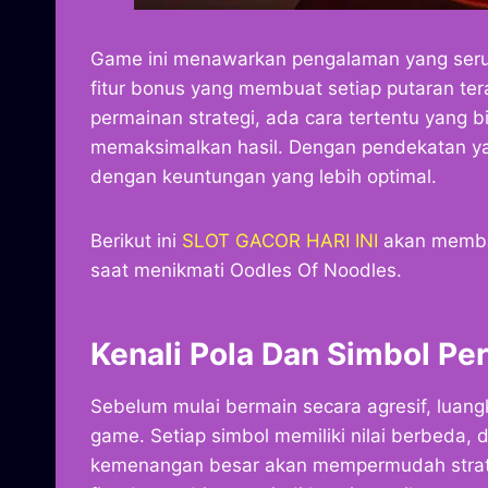
Game ini menawarkan pengalaman yang seru d
fitur bonus yang membuat setiap putaran t
permainan strategi, ada cara tertentu yan
memaksimalkan hasil. Dengan pendekatan yan
dengan keuntungan yang lebih optimal.
Berikut ini
SLOT GACOR HARI INI
akan membah
saat menikmati Oodles Of Noodles.
Kenali Pola Dan Simbol Pe
Sebelum mulai bermain secara agresif, lua
game. Setiap simbol memiliki nilai berbeda
kemenangan besar akan mempermudah strateg