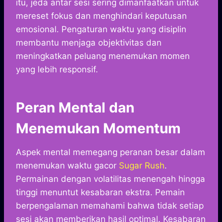
itu, jeda antar sesi sering dimanfaatkan untuk
mereset fokus dan menghindari keputusan
emosional. Pengaturan waktu yang disiplin
membantu menjaga objektivitas dan
meningkatkan peluang menemukan momen
yang lebih responsif.
Peran Mental dan
Menemukan Momentum
Aspek mental memegang peranan besar dalam
menemukan waktu gacor
Sugar Rush
.
Permainan dengan volatilitas menengah hingga
tinggi menuntut kesabaran ekstra. Pemain
berpengalaman memahami bahwa tidak setiap
sesi akan memberikan hasil optimal. Kesabaran