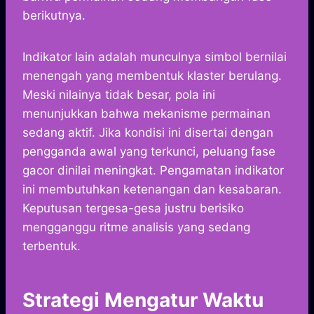
berikutnya.
Indikator lain adalah munculnya simbol bernilai
menengah yang membentuk klaster berulang.
Meski nilainya tidak besar, pola ini
menunjukkan bahwa mekanisme permainan
sedang aktif. Jika kondisi ini disertai dengan
pengganda awal yang terkunci, peluang fase
gacor dinilai meningkat. Pengamatan indikator
ini membutuhkan ketenangan dan kesabaran.
Keputusan tergesa-gesa justru berisiko
mengganggu ritme analisis yang sedang
terbentuk.
Strategi Mengatur Waktu