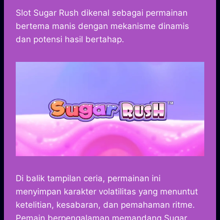
h
a
e
e
k
i
h
a
c
s
l
y
n
a
Slot Sugar Rush dikenal sebagai permainan
t
e
s
e
p
e
r
bertema manis dengan mekanisme dinamis
s
b
e
g
e
e
dan potensi hasil bertahap.
A
o
n
r
p
o
g
a
p
k
e
m
r
Di balik tampilan ceria, permainan ini
menyimpan karakter volatilitas yang menuntut
ketelitian, kesabaran, dan pemahaman ritme.
Pemain berpengalaman memandang Sugar