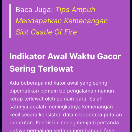
Baca Juga:
Tips Ampuh
Mendapatkan Kemenangan
Slot Castle Of Fire
Indikator Awal Waktu Gacor
Sering Terlewat
Ada beberapa indikator awal yang sering
diperhatikan pemain berpengalaman namun
kerap terlewat oleh pemain baru. Salah
satunya adalah meningkatnya kemenangan
kecil secara konsisten dalam beberapa putaran
berurutan. Kondisi ini sering menjadi pertanda
bahwa permainan sedang membangun fase