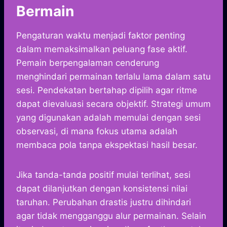
Bermain
Pengaturan waktu menjadi faktor penting
dalam memaksimalkan peluang fase aktif.
Pemain berpengalaman cenderung
menghindari permainan terlalu lama dalam satu
sesi. Pendekatan bertahap dipilih agar ritme
dapat dievaluasi secara objektif. Strategi umum
yang digunakan adalah memulai dengan sesi
observasi, di mana fokus utama adalah
membaca pola tanpa ekspektasi hasil besar.
Jika tanda-tanda positif mulai terlihat, sesi
dapat dilanjutkan dengan konsistensi nilai
taruhan. Perubahan drastis justru dihindari
agar tidak mengganggu alur permainan. Selain