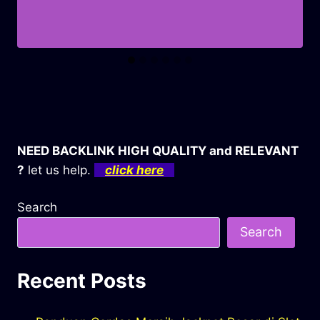
NEED BACKLINK HIGH QUALITY and RELEVANT
?
let us help.
click here
Search
Search
Recent Posts