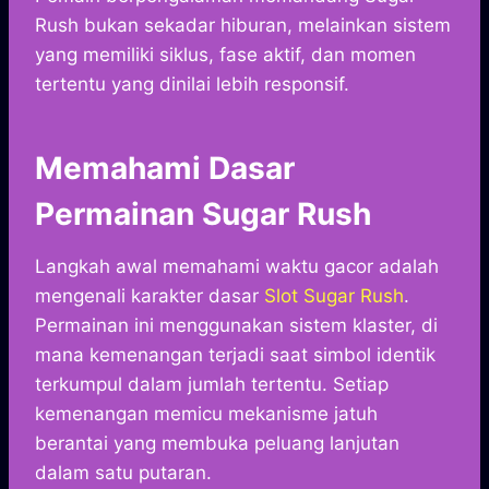
Rush bukan sekadar hiburan, melainkan sistem
yang memiliki siklus, fase aktif, dan momen
tertentu yang dinilai lebih responsif.
Memahami Dasar
Permainan Sugar Rush
Langkah awal memahami waktu gacor adalah
mengenali karakter dasar
Slot Sugar Rush
.
Permainan ini menggunakan sistem klaster, di
mana kemenangan terjadi saat simbol identik
terkumpul dalam jumlah tertentu. Setiap
kemenangan memicu mekanisme jatuh
berantai yang membuka peluang lanjutan
dalam satu putaran.