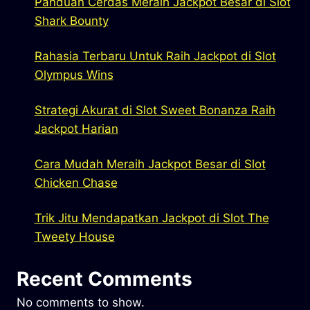
Panduan Cerdas Meraih Jackpot Besar di Slot
Shark Bounty
Rahasia Terbaru Untuk Raih Jackpot di Slot
Olympus Wins
Strategi Akurat di Slot Sweet Bonanza Raih
Jackpot Harian
Cara Mudah Meraih Jackpot Besar di Slot
Chicken Chase
Trik Jitu Mendapatkan Jackpot di Slot The
Tweety House
Recent Comments
No comments to show.